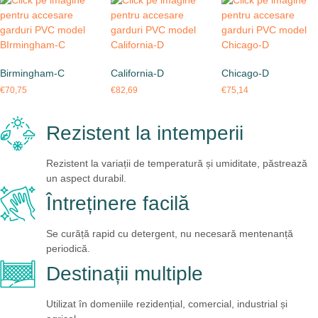
Birmingham-C
California-D
Chicago-D
€
70,75
€
82,69
€
75,14
Rezistent la intemperii
Rezistent la variații de temperatură și umiditate, păstrează
un aspect durabil.
Întreținere facilă
Se curăță rapid cu detergent, nu necesară mentenanță
periodică.
Destinații multiple
Utilizat în domeniile rezidențial, comercial, industrial și