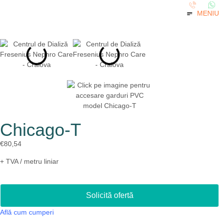
MENIU
Chicago-T
€
80,54
+ TVA / metru liniar
Solicită ofertă
Află cum cumperi