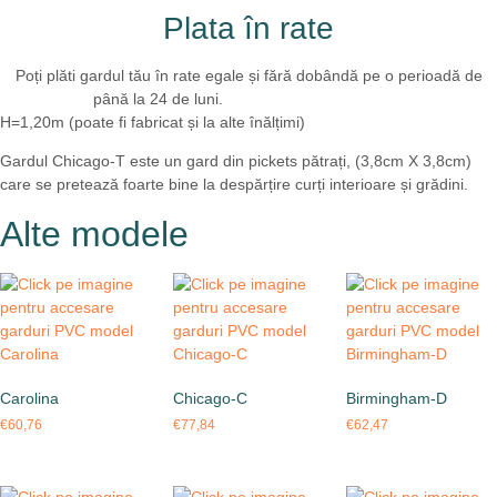
Plata în rate
Poți plăti gardul tău în rate egale și fără dobândă pe o perioadă de
până la 24 de luni.
Află mai multe detalii aici.
H=1,20m (poate fi fabricat și la alte înălțimi)
Gardul Chicago-T este un gard din pickets pătrați, (3,8cm X 3,8cm)
care se pretează foarte bine la despărțire curți interioare și grădini.
Alte modele
Carolina
Chicago-C
Birmingham-D
€
60,76
€
77,84
€
62,47