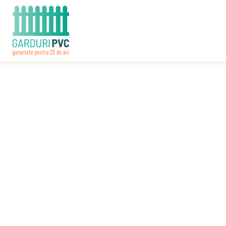
Profită de prețurile reduse
și oferă grădinii tale un
aspect de invidiat
Până la 30 Noiembrie, popularele
modele Dallas și Birmingham-D au
prețurile reduse cu 10%
, iar avansul
este redus la jumătate
Reducerea de preț se aplică comenzilor plasate până la
30 Noiembrie 2023 și achitate integral până la 30 Martie