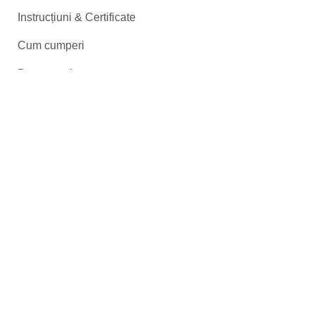
Instrucțiuni & Certificate
Cum cumperi
Despre noi
Contact
(+40) 747 074 201
(+40) 747 074 201
office@garduri-pvc.ro
Program de lucru
Luni – Vineri | 09:00 – 18:00
SPECTRUM CONSTRUCT SRL
CUI: RO17556303
Reg. Com: J40/8294/2005