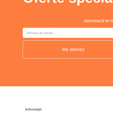
Abonează-te la 
Mă abonez
Informații