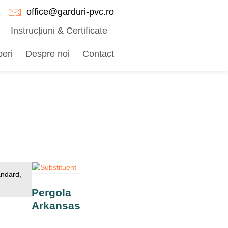
1
office@garduri-pvc.ro
Instrucțiuni & Certificate
eri
Despre noi
Contact
andard,
Pergola
Arkansas