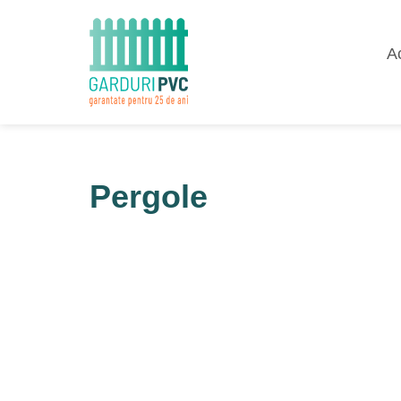
A
Pergole