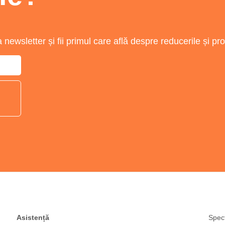
newsletter și fii primul care află despre reducerile și pr
Asistență
Spect