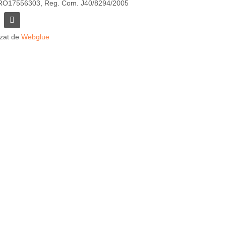
RO17556303, Reg. Com. J40/8294/2005
izat de
Webglue