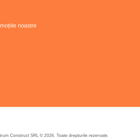
omoțiile noastre
rum Construct SRL © 2026. Toate drepturile rezervate.