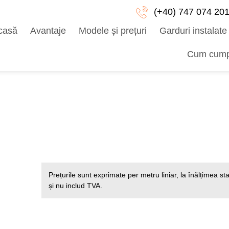
(+40) 747 074 20
casă
Avantaje
Modele și prețuri
Garduri instalate
Cum cump
Prețurile sunt exprimate per metru liniar, la înălțimea st
și nu includ TVA.